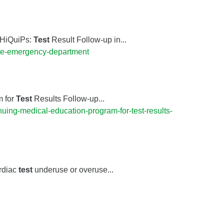
. HiQuiPs:
Test
Result Follow-up in...
the-emergency-department
m for
Test
Results Follow-up...
uing-medical-education-program-for-test-results-
ardiac
test
underuse or overuse...