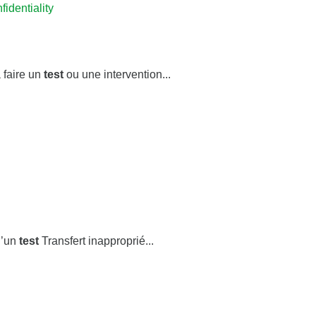
identiality
 faire un
test
ou une intervention...
d’un
test
Transfert inapproprié...