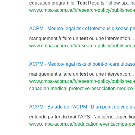
education program for
Test
Results Follow-up...f
www.cmpa-acpm.ca/fr/research-policy/published
ACPM - Medico-legal risk of infectious disease ph
manquement à faire un
test
ou une intervention...
www.cmpa-acpm.ca/fr/research-policy/published-re
ACPM - Medico-legal risks of point-of-care ultra
manquement à faire un
test
ou une intervention...
www.cmpa-acpm.ca/fr/research-policy/published-re
canadian-medical-protective-association-medico-
ACPM - Balado de l’ACPM : D’un point de vue pr
entendu parler du
test
l’APS, l’antigène...spécifiq
www.cmpa-acpm.ca/fr/education-events/cmpa-po