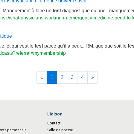
ns travaillant à l’urgence doivent savoir
..Manquement à faire un
test
diagnostique ou une...manquemen
risk/what-physicians-working-in-emergency-medicine-need-to
atique
ue, et qui veut le
test
parce qu’il a peur...IRM, quelque soit le
tes
dcasts?referral=mymembership
«
1
2
3
4
»
Liaison
Contact
ents personnels
Salle de presse