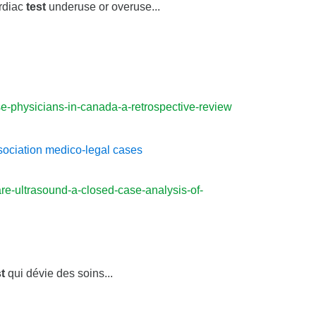
ardiac
test
underuse or overuse...
se-physicians-in-canada-a-retrospective-review
ssociation medico-legal cases
are-ultrasound-a-closed-case-analysis-of-
t
qui dévie des soins...