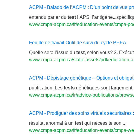
ACPM - Balado de l’ACPM : D’un point de vue pr
entendu parler du
test
l’APS, l’antigène...spécifiq
www.cmpa-acpm.ca/fr/education-events/cmpa-po
Feuille de travail Outil de suivi du cycle PEEA
Quelle sera l’issue du
test
, selon vous? 2. Exécut
www.cmpa-acpm.ca/static-assets/pdf/education-
ACPM - Dépistage génétique – Options et obliga
publication. Les
tests
génétiques sont largement..
www.cmpa-acpm.ca/fr/advice-publications/browse-
ACPM - Prodiguer des soins virtuels sécuritaires : 
résultat anormal à un
test
qui nécessite son...
www.cmpa-acpm.ca/fr/education-events/cmpa-webi