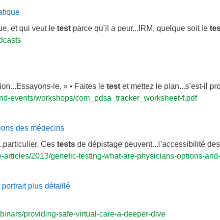
atique
ue, et qui veut le
test
parce qu’il a peur...IRM, quelque soit le
tes
dcasts
ion...Essayons-le. » • Faites le
test
et mettez le plan...s’est-il p
and-events/workshops/com_pdsa_tracker_worksheet-f.pdf
tions des médecins
.particulier. Ces
tests
de dépistage peuvent...l’accessibilité de
articles/2013/genetic-testing-what-are-physicians-options-and-
portrait plus détaillé
nars/providing-safe-virtual-care-a-deeper-dive