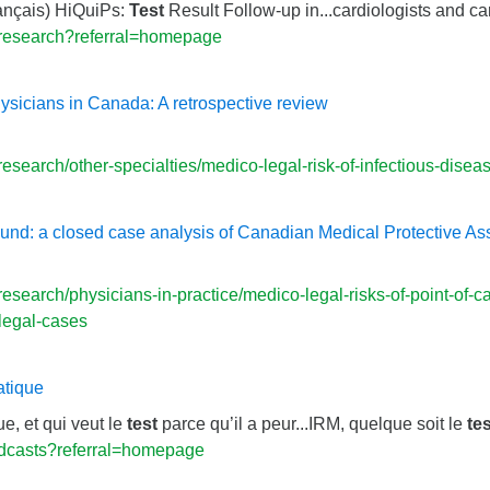
rançais) HiQuiPs:
Test
Result Follow-up in...cardiologists and c
-research?referral=homepage
ysicians in Canada: A retrospective review
search/other-specialties/medico-legal-risk-of-infectious-disea
sound: a closed case analysis of Canadian Medical Protective A
search/physicians-in-practice/medico-legal-risks-of-point-of-c
legal-cases
atique
ue, et qui veut le
test
parce qu’il a peur...IRM, quelque soit le
tes
dcasts?referral=homepage