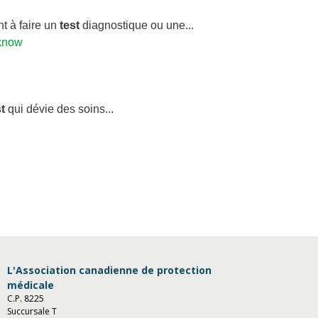
t à faire un
test
diagnostique ou une...
-know
t
qui dévie des soins...
L'Association canadienne de protection
médicale
C.P. 8225
Succursale T