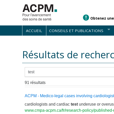
Obtenez une
ACCUEIL
CONSEILS ET PUBLICATIONS
Résultats de recher
91 résultats
ACPM - Medico-legal cases involving cardiologis
cardiologists and cardiac
test
underuse or overuse
www.cmpa-acpm.ca/fr/research-policy/published-re