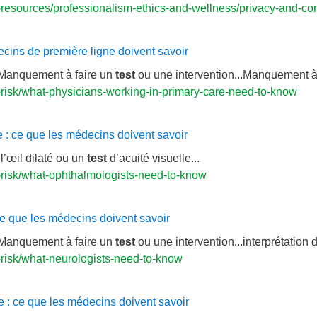
esources/professionalism-ethics-and-wellness/privacy-and-conf
ins de première ligne doivent savoir
.Manquement à faire un
test
ou une intervention...Manquement à
risk/what-physicians-working-in-primary-care-need-to-know
: ce que les médecins doivent savoir
l’œil dilaté ou un
test
d’acuité visuelle...
risk/what-ophthalmologists-need-to-know
e que les médecins doivent savoir
.Manquement à faire un
test
ou une intervention...interprétation 
risk/what-neurologists-need-to-know
: ce que les médecins doivent savoir