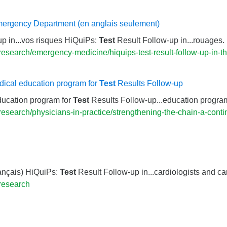
mergency Department (en anglais seulement)
p in...vos risques HiQuiPs:
Test
Result Follow-up in...rouages
esearch/emergency-medicine/hiquips-test-result-follow-up-in-
dical education program for
Test
Results Follow-up
ducation program for
Test
Results Follow-up...education progra
search/physicians-in-practice/strengthening-the-chain-a-contin
rançais) HiQuiPs:
Test
Result Follow-up in...cardiologists and c
research