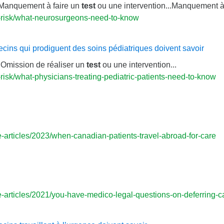
.Manquement à faire un
test
ou une intervention...Manquement à
-risk/what-neurosurgeons-need-to-know
ins qui prodiguent des soins pédiatriques doivent savoir
..Omission de réaliser un
test
ou une intervention...
isk/what-physicians-treating-pediatric-patients-need-to-know
articles/2023/when-canadian-patients-travel-abroad-for-care
-articles/2021/you-have-medico-legal-questions-on-deferring-