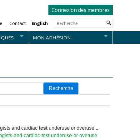
Connexion des membres
e
Contact
English
IQUES
MON ADHÉSION
Recherche
gists and cardiac
test
underuse or overuse...
ogists-and-cardiac-test-underuse-or-overuse