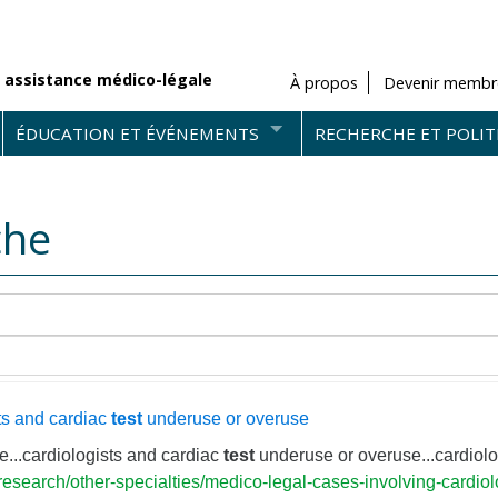
 assistance médico-légale
À propos
Devenir membr
ÉDUCATION ET ÉVÉNEMENTS
RECHERCHE ET POLIT
che
ts and cardiac
test
underuse or overuse
...cardiologists and cardiac
test
underuse or overuse...cardiolo
search/other-specialties/medico-legal-cases-involving-cardiol