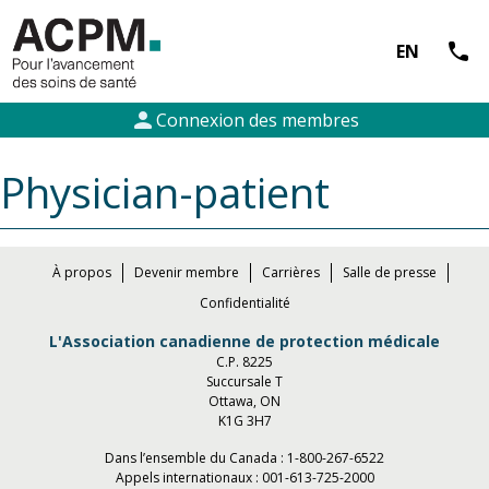
call
EN
person
Connexion des membres
Physician-patient
À propos
Devenir membre
Carrières
Salle de presse
Confidentialité
L'Association canadienne de protection médicale
C.P. 8225
Succursale T
Ottawa, ON
K1G 3H7
Dans l’ensemble du Canada :
1-800-267-6522
Appels internationaux :
001-613-725-2000