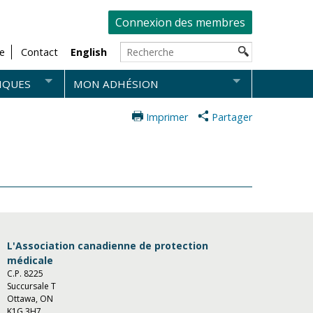
Connexion des membres
e
Contact
English
IQUES
MON ADHÉSION
Imprimer
Partager
L'Association canadienne de protection
médicale
C.P. 8225
Succursale T
Ottawa, ON
K1G 3H7