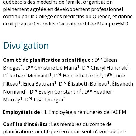
québécois des médecins de famille, organisation
pleinement agréée en développement professionnel
continu par le Collège des médecins du Québec, et donne
droit jusqu’à 0,5 crédits d’activité certifiée Mainpro+MD.
Divulgation
re
Comité de planification scientifique :
D
Eileen
1
re
1
re
1
Bridges
, D
Christine De Maria
, D
Cheryl Hunchak
,
r
1
re
1
re
D
Richard Mimeault
, D
Henriette Fortin
, D
Lucie
1
1
re
1
Filteau
, Erica Battram
, D
Élisabeth Boileau
, Élisabeth
1
re
1
re
Normand
, D
Evelyn Constantin
, D
Heather
1
re
1
Murray
, D
Lisa Thurgur
Employé(e)s de :
1. Employé(e)s rémunérés de l’ACPM
Conflits d’intérêts :
Les membres du comité de
planification scientifique reconnaissent n’avoir aucune