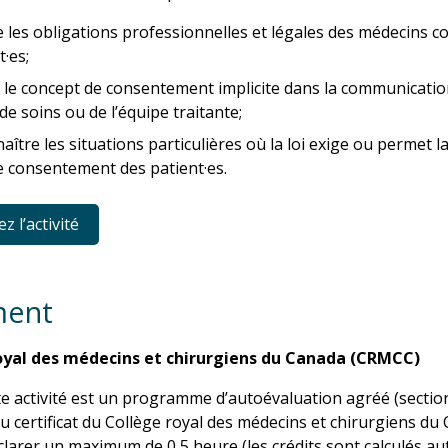
e les obligations professionnelles et légales des médecins c
t·es;
r le concept de consentement implicite dans la communicati
 de soins ou de l’équipe traitante;
aître les situations particulières où la loi exige ou permet 
e consentement des patient·es.
 l’activité
ment
oyal des médecins et chirurgiens du Canada (CRMCC)
e activité est un programme d’autoévaluation agréé (sectio
u certificat du Collège royal des médecins et chirurgiens du
larer un maximum de 0,5 heure (les crédits sont calculés a