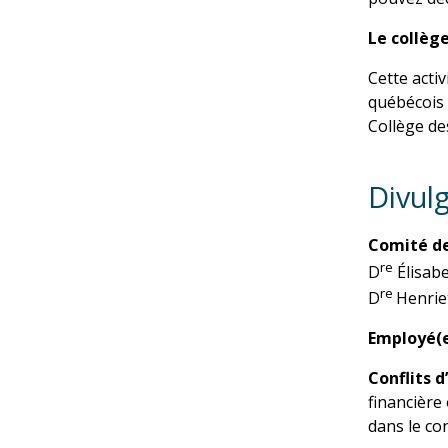
Le collèg
Cette acti
québécois 
Collège de
Divul
Comité de 
re
D
Élisabe
re
D
Henrie
Employé(e
Conflits d
financière
dans le con