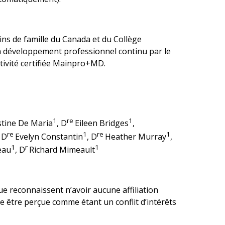
cins de famille du Canada et du Collège
n développement professionnel continu par le
ctivité certifiée Mainpro+MD.
1
re
1
stine De Maria
, D
Eileen Bridges
,
re
1
re
1
, D
Evelyn Constantin
, D
Heather Murray
,
1
r
1
eau
, D
Richard Mimeault
ue reconnaissent n’avoir aucune affiliation
 être perçue comme étant un conflit d’intérêts