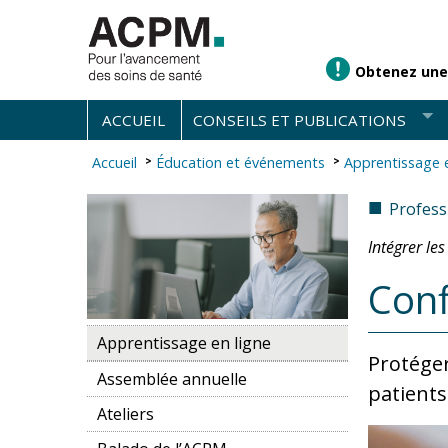
Obtenez une
ACCUEIL
CONSEILS ET PUBLICATIONS
Accueil
Éducation et événements
Apprentissage e
■
Profess
Intégrer les
Conf
Apprentissage en ligne
Protéger
Assemblée annuelle
patients
Ateliers