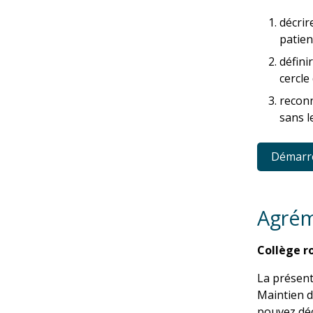
décrir
patien
défini
cercle
reconn
sans l
Démarrez
Agré
Collège r
La présent
Maintien d
pouvez déc