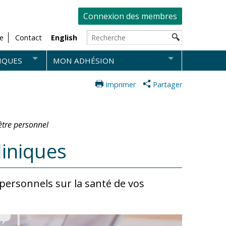
Connexion des membres
e
Contact
English
IQUES
MON ADHÉSION
Imprimer
Partager
-être personnel
liniques
personnels sur la santé de vos