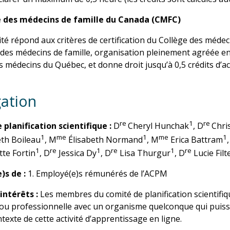
e des médecins de famille du Canada (CMFC)
vité répond aux critères de certification du Collège des méde
des médecins de famille, organisation pleinement agréée e
s médecins du Québec, et donne droit jusqu’à 0,5 crédits d’a
gation
re
1
re
planification scientifique :
D
Cheryl Hunchak
, D
Chri
1
me
1
me
1
th Boileau
, M
Élisabeth Normand
, M
Erica Battram
1
re
1
re
1
re
tte Fortin
, D
Jessica Dy
, D
Lisa Thurgur
, D
Lucie Filt
)s de :
1. Employé(e)s rémunérés de l’ACPM
’intérêts :
Les membres du comité de planification scientifiq
 ou professionnelle avec un organisme quelconque qui puisse
texte de cette activité d’apprentissage en ligne.