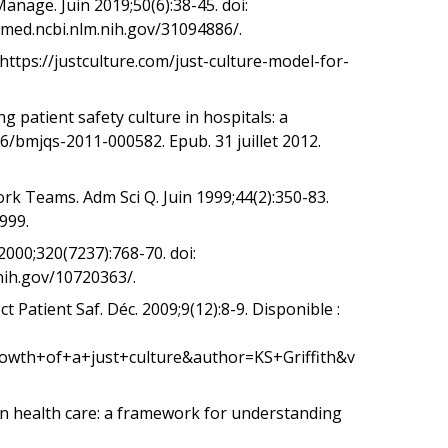
Manage. Juin 2019;50(6):38-45. doi:
med.ncbi.nlm.nih.gov/31094886/.
 https://justculture.com/just-culture-model-for-
g patient safety culture in hospitals: a
136/bmjqs-2011-000582. Epub. 31 juillet 2012.
k Teams. Adm Sci Q. Juin 1999;44(2):350-83.
999.
00;320(7237):768-70. doi:
nih.gov/10720363/.
t Patient Saf. Déc. 2009;9(12):8-9. Disponible :
owth+of+a+just+culture&author=KS+Griffith&v
s in health care: a framework for understanding