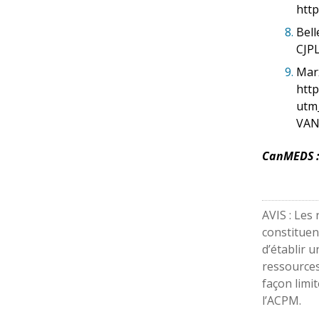
http
8.
Bell
CJPL
9.
Marx
http
utm
VAN
CanMEDS 
AVIS : Les
constituen
d’établir 
ressource
façon limi
l’ACPM.