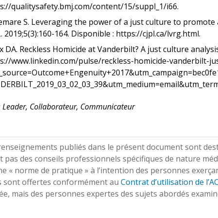
s://qualitysafety.bmj.com/content/15/suppl_1/i66.
emare S. Leveraging the power of a just culture to promote
. 2019;5(3):160-164. Disponible : https://cjpl.ca/lvrg.html.
 DA. Reckless Homicide at Vanderbilt? A just culture analysi
s://www.linkedin.com/pulse/reckless-homicide-vanderbilt-ju
_source=Outcome+Engenuity+2017&utm_campaign=bec0fe
DERBILT_2019_03_02_03_39&utm_medium=email&utm_term=
:
Leader, Collaborateur, Communicateur
 renseignements publiés dans le présent document sont desti
t pas des conseils professionnels spécifiques de nature médi
une « norme de pratique » à l’intention des personnes exerça
s sont offertes conformément au
Contrat d’utilisation de l’
tée, mais des personnes expertes des sujets abordés examin