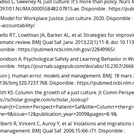
diso L, Sweeney N. Just culture: It's more than policy. Nurs 
097/01.NUMA.0000558482.07815.ae. Disponible : https://pub
Model for Workplace Justice. Just culture. 2020. Disponible :
-accountability/.
llo RT, Lowthian JA, Barker AL, et al. Strategies for improvin
ematic review. BMJ Qual Saf. Janv. 2013;22(1):11-8. doi: 10.1
onible : https://pubmed.ncbi.nlm.nih.gov/22849965/.
ndson A. Psychological Safety and Learning Behavior in Wor
onible : https://journals.sagepub.com/doi/abs/10.2307/2666
on J. Human error: models and management. BMJ. 18 mars 20
136/bmj.320.7237.768. Disponible : https://pubmed.ncbi.nlm.
fith KS. Column: the growth of a just culture. Jt Comm Perspec
s://scholar.google.com/scholar_lookup?
rnal=Jt+Comm+Perspect+Patient+Saf&title=Column:+the+gr
me=9&issue=12&publication_year=2009&pages=8-9&
berti R, Vincent C, Auroy Y, et al. Violations and migration
management. BMJ Qual Saf. 2006;15:i66-i71. Disponible :