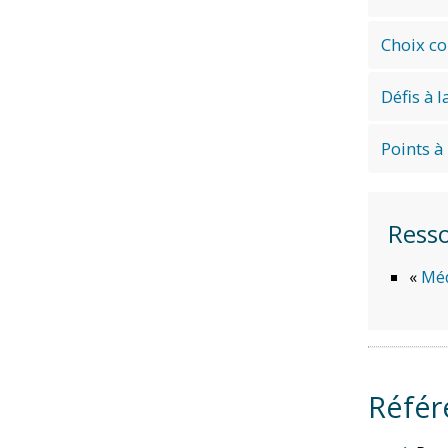
Choix c
Défis à l
Points à
Ress
«
Méd
Référ