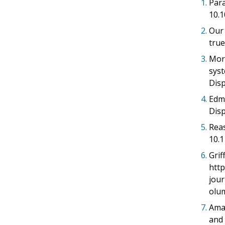
1.
Para
10.1
2.
Our 
true
3.
More
syst
Disp
4.
Edmo
Disp
5.
Reas
10.1
6.
Grif
http
jou
olu
7.
Amal
and 