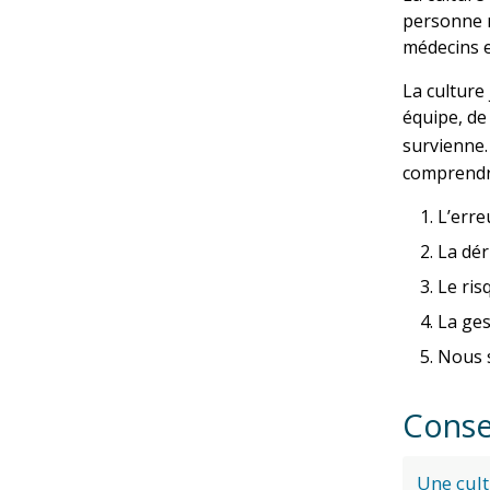
personne n
médecins e
La culture
équipe, de
survienne
comprendre
L’erre
La dér
Le ris
La ges
Nous 
Conse
Une cult