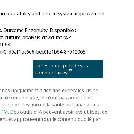
 accountability and inform system improvement.
s. Outcome Engenuity. Disponible :
st-culture-analysis-david-marx/?
1b64-
0_d9af1bc6e6-bec0fe1b64-87912065.
Faites-nous part de vos
commentaires
nés uniquement à des fins générales. Ils ne
cale ou juridique, et n’ont pas pour objet
nt une profession de la santé au Canada. Les
ACPM
. Des outils d’IA peuvent avoir été utilisés, de
ent et approuvent tout le contenu publié par