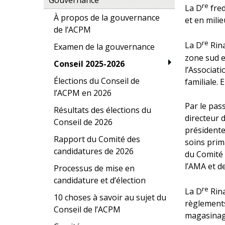
re
La D
fred
À propos de la gouvernance
et en milie
de l’ACPM
re
La D
Rina
Examen de la gouvernance
zone sud et
Conseil 2025-2026
l’Associat
Élections du Conseil de
familiale.
l’ACPM en 2026
Par le pas
Résultats des élections du
directeur 
Conseil de 2026
présidente
Rapport du Comité des
soins prim
candidatures de 2026
du Comité 
l’AMA et de
Processus de mise en
candidature et d’élection
re
La D
Rina
10 choses à savoir au sujet du
règlements
Conseil de l’ACPM
magasinage