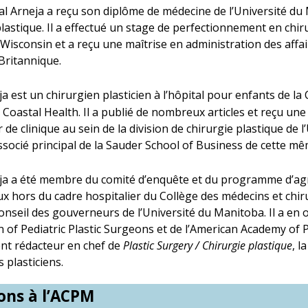
l Arneja a reçu son diplôme de médecine de l’Université du 
plastique. Il a effectué un stage de perfectionnement en chir
 Wisconsin et a reçu une maîtrise en administration des affair
Britannique.
a est un chirurgien plasticien à l’hôpital pour enfants de l
Coastal Health. Il a publié de nombreux articles et reçu une
 de clinique au sein de la division de chirurgie plastique de 
ocié principal de la Sauder School of Business de cette mê
a a été membre du comité d’enquête et du programme d’ag
ux hors du cadre hospitalier du Collège des médecins et chiru
onseil des gouverneurs de l’Université du Manitoba. Il a en 
 of Pediatric Plastic Surgeons et de l’American Academy of Pe
nt rédacteur en chef de
Plastic Surgery / Chirurgie plastique
, l
 plasticiens.
ons à l’ACPM