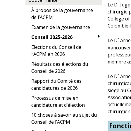
r
Le D
Jugpa
À propos de la gouvernance
chirurgie 
de l’ACPM
College of
Colombie-
Examen de la gouvernance
Conseil 2025-2026
r
Le D
Arnej
Élections du Conseil de
Vancouver 
l’ACPM en 2026
professeur
membre ass
Résultats des élections du
Conseil de 2026
r
Le D
Arnej
Rapport du Comité des
chirurgica
candidatures de 2026
siégé au C
Association
Processus de mise en
actuelleme
candidature et d’élection
chirurgiens
10 choses à savoir au sujet du
Conseil de l’ACPM
Foncti