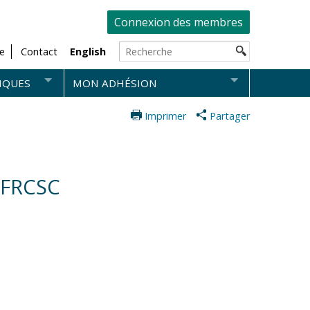
Connexion des membres
e
Contact
English
IQUES
MON ADHÉSION
Imprimer
Partager
 FRCSC