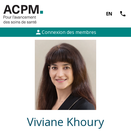
call
EN
person
Connexion des membres
Viviane Khoury