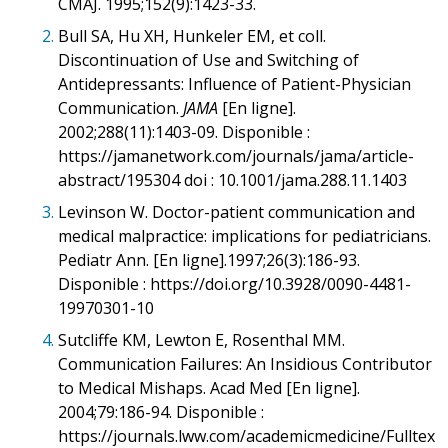
CMAJ. 1995;152(9):1423-33.
2.
Bull SA, Hu XH, Hunkeler EM, et coll.
Discontinuation of Use and Switching of
Antidepressants: Influence of Patient-Physician
Communication.
JAMA
[En ligne].
2002;288(11):1403-09. Disponible :
https://jamanetwork.com/journals/jama/article-
abstract/195304 doi : 10.1001/jama.288.11.1403
3.
Levinson W. Doctor-patient communication and
medical malpractice: implications for pediatricians.
Pediatr Ann. [En ligne].1997;26(3):186-93.
Disponible : https://doi.org/10.3928/0090-4481-
19970301-10
4.
Sutcliffe KM, Lewton E, Rosenthal MM.
Communication Failures: An Insidious Contributor
to Medical Mishaps. Acad Med [En ligne].
2004;79:186-94. Disponible :
https://journals.lww.com/academicmedicine/Fulltex