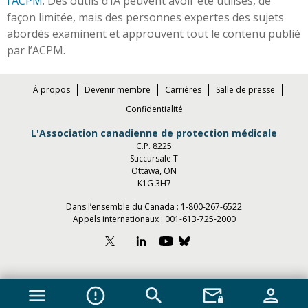
l’ACPM
. Des outils d’IA peuvent avoir été utilisés, de
façon limitée, mais des personnes expertes des sujets
abordés examinent et approuvent tout le contenu publié
par l’ACPM.
À propos
Devenir membre
Carrières
Salle de presse
Confidentialité
L'Association canadienne de protection médicale
C.P. 8225
Succursale T
Ottawa, ON
K1G 3H7
Dans l’ensemble du Canada :
1-800-267-6522
Appels internationaux :
001-613-725-2000
menu
error_outline
search
mail_lock
person