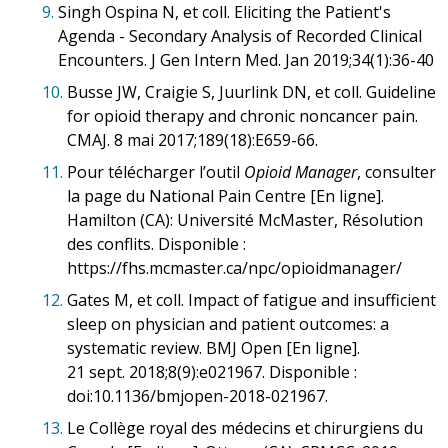
9.
Singh Ospina N, et coll. Eliciting the Patient's
Agenda - Secondary Analysis of Recorded Clinical
Encounters. J Gen Intern Med. Jan 2019;34(1):36-40
10.
Busse JW, Craigie S, Juurlink DN, et coll. Guideline
for opioid therapy and chronic noncancer pain.
CMAJ. 8 mai 2017;189(18):E659-66.
11.
Pour télécharger l’outil
Opioid Manager
, consulter
la page du National Pain Centre [En ligne].
Hamilton (CA): Université McMaster, Résolution
des conflits. Disponible :
https://fhs.mcmaster.ca/npc/opioidmanager/
12.
Gates M, et coll. Impact of fatigue and insufficient
sleep on physician and patient outcomes: a
systematic review. BMJ Open [En ligne].
21 sept. 2018;8(9):e021967. Disponible :
doi:10.1136/bmjopen-2018-021967.
13.
Le Collège royal des médecins et chirurgiens du