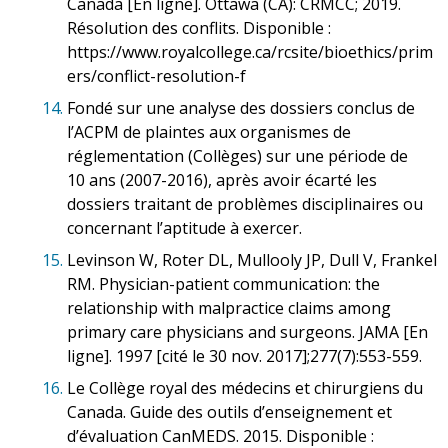
Canada [En ligne]. Ottawa (CA): CRMCC; 2019.
Résolution des conflits. Disponible :
https://www.royalcollege.ca/rcsite/bioethics/prim
ers/conflict-resolution-f
14.
Fondé sur une analyse des dossiers conclus de
l’ACPM de plaintes aux organismes de
réglementation (Collèges) sur une période de
10 ans (2007-2016), après avoir écarté les
dossiers traitant de problèmes disciplinaires ou
concernant l’aptitude à exercer.
15.
Levinson W, Roter DL, Mullooly JP, Dull V, Frankel
RM. Physician-patient communication: the
relationship with malpractice claims among
primary care physicians and surgeons. JAMA [En
ligne]. 1997 [cité le 30 nov. 2017];277(7):553-559.
16.
Le Collège royal des médecins et chirurgiens du
Canada. Guide des outils d’enseignement et
d’évaluation CanMEDS. 2015. Disponible :