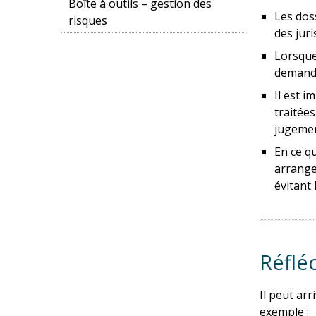
Boîte à outils – gestion des
Les dos
risques
des jur
Lorsque
demande
Il est 
traitée
jugemen
En ce qu
arrange
évitant 
Réflé
Il peut ar
exemple :