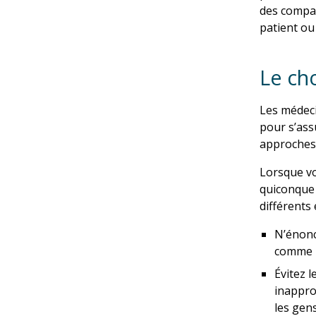
des compag
patient ou
Le cho
Les médeci
pour s’ass
approches 
Lorsque vo
quiconque 
différents 
N’énonc
comme l’
Évitez l
inappro
les gens