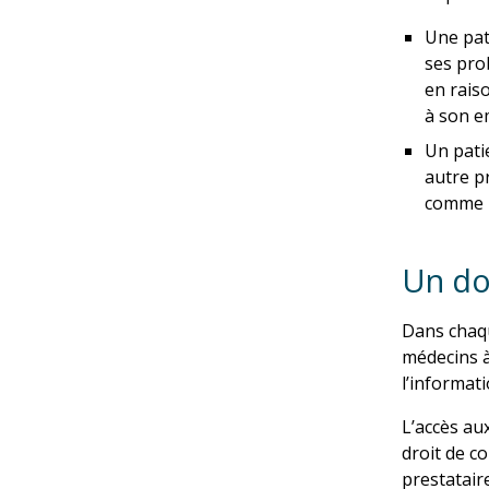
Une pat
ses prob
en raiso
à son e
Un pati
autre pr
comme u
Un do
Dans chaque
médecins à
l’informati
L’accès au
droit de c
prestataire