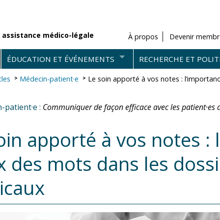
 assistance médico-légale
À propos
Devenir membr
ÉDUCATION ET ÉVÉNEMENTS
RECHERCHE ET POLIT
cles
Médecin-patient·e
Le soin apporté à vos notes : l’importan
-patient·e :
Communiquer de façon efficace avec les patient·es d
oin apporté à vos notes :
x des mots dans les dossi
icaux