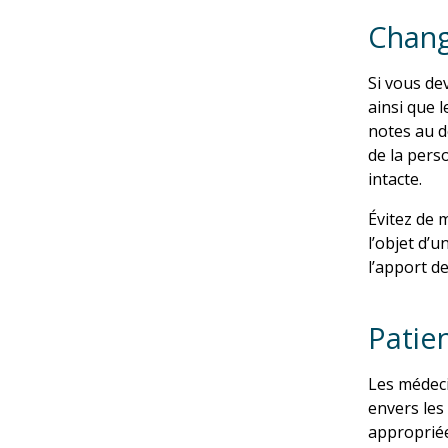
Chang
Si vous de
ainsi que 
notes au d
de la pers
intacte.
Évitez de 
l’objet d’
l’apport d
Patien
Les médeci
envers les
appropriée