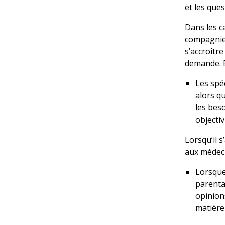
et les que
Dans les c
compagnie 
s’accroîtr
demande. E
Les spé
alors qu
les beso
objectiv
Lorsqu’il 
aux médeci
Lorsque
parental
opinion
matière