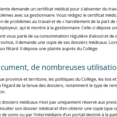
iente demande un certificat médical pour s’absenter du trav
lèmes avec sa gestionnaire. Vous rédigez le certificat médic
n de problèmes au travail et de « harcèlement de la part de s
mployeur, qui le montre à la gestionnaire. Celle-ci dépose un
ent vous parle de sa consommation régulière d’alcool et d
ovince, il demande une copie de ses dossiers médicaux. Lorsqu
n fêtard. Il dépose une plainte auprès du Collège.
cument, de nombreuses utilisati
 province et territoire, les politiques du Collège, les lois e
 l’égard de la tenue des dossiers, notamment le type de rense
on.
x dossiers médicaux n’est pas uniquement réservé aux presta
onsulter son dossier médical et d’en obtenir une copie (que
 de soins ou par l’intermédiaire d’un portail destiné à la pat