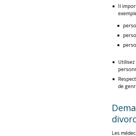
Il impor
exemple,
perso
perso
perso
Utilise
personn
Respect
de genr
Deman
divor
Les médeci