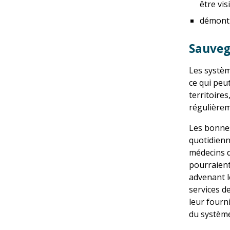
être vi
démontre
Sauveg
Les systèm
ce qui peu
territoire
régulièrem
Les bonnes
quotidienn
médecins d
pourraient
advenant l
services d
leur fourn
du système