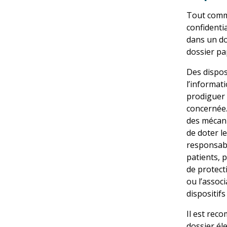
Tout comme
confidenti
dans un do
dossier pa
Des disposi
l’informat
prodiguer 
concernée.
des mécani
de doter l
responsabil
patients, 
de protect
ou l’associ
dispositifs
Il est rec
dossier él