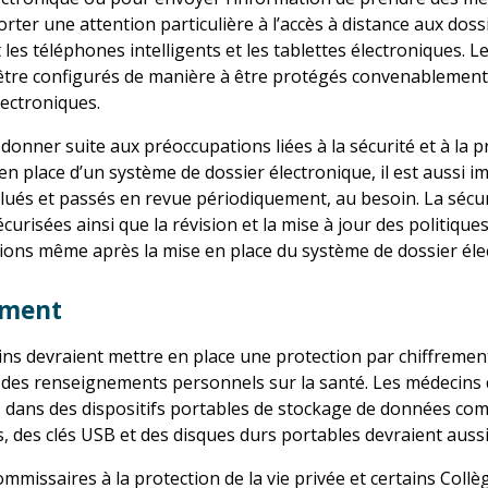
porter une attention particulière à l’accès à distance aux do
nt les téléphones intelligents et les tablettes électroniques. L
être configurés de manière à être protégés convenablement 
lectroniques.
 donner suite aux préoccupations liées à la sécurité et à la
 en place d’un système de dossier électronique, il est auss
lués et passés en revue périodiquement, au besoin. La sécur
écurisées ainsi que la révision et la mise à jour des politiq
ions même après la mise en place du système de dossier éle
ement
ns devraient mettre en place une protection par chiffremen
des renseignements personnels sur la santé. Les médecins q
s dans des dispositifs portables de stockage de données co
s, des clés USB et des disques durs portables devraient aussi
ommissaires à la protection de la vie privée et certains Coll