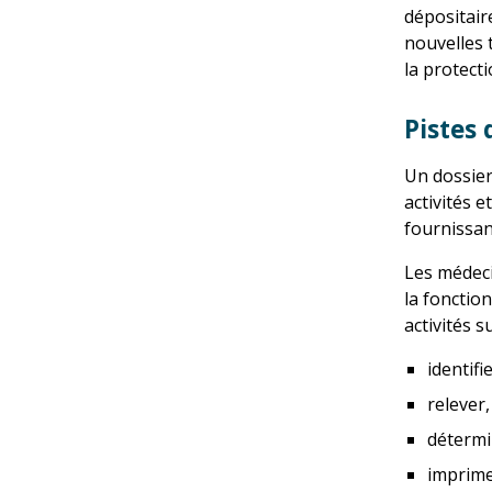
dépositair
nouvelles 
la protecti
Pistes 
Un dossier 
activités e
fournissan
Les médeci
la fonction
activités s
identifi
relever,
détermi
imprimer