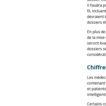
Il faudra 
fil, inclua
devraient 
dossiers é
En plus de
de la mise
seront éva
dossiers s
considérat
Chiffr
Les médeci
contenant 
et patient
intelligent
Certains c