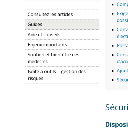
Comp
Exige
Consultez les articles
dossi
Guides
Conve
Aide et conseils
élect
Enjeux importants
Part
Soutien et bien-être des
Conse
médecins
d’acc
Ajout
Boîte à outils – gestion des
risques
Sécur
Sécuri
Disposi