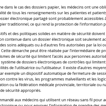
 dans le cas des dossiers papier, les médecins ont une obli
alité de tous les renseignements sur les patientes et patie
ssier électronique partagé sont probablement accessibles
pier traditionnel, ce qui rend la protection de l’information 
tifs et des politiques solides en matière de sécurité doivent 
ion contenue dans un dossier électronique soit seulement acc
des soins adéquats ou à d’autres fins autorisées par la loi 
 Cette démarche peut être réalisée par l’intermédiaire de pr
smes de sécurité qui limitent l’accès aux personnes autorisé
e système de dossiers électroniques de contrôles qui limitent 
ités de l’utilisatrice ou l’utilisateur. Il existe d’autres moy
par exemple un dispositif automatique de fermeture de sessio
ion contre les virus, les programmes malveillants et les logi
ation ou la fédération médicale provinciale, territoriale ou n
 de sécurité appropriés.
ommandé aux médecins qui utilisent un réseau sans fil pour
ectronique ou pour envoyer l’information de prendre des mes