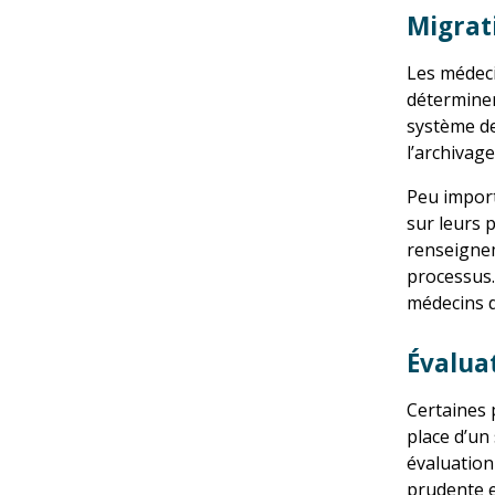
Migrat
Les médeci
déterminer
système de
l’archivag
Peu import
sur leurs 
renseignem
processus.
médecins d
Évaluat
Certaines p
place d’un
évaluation 
prudente et